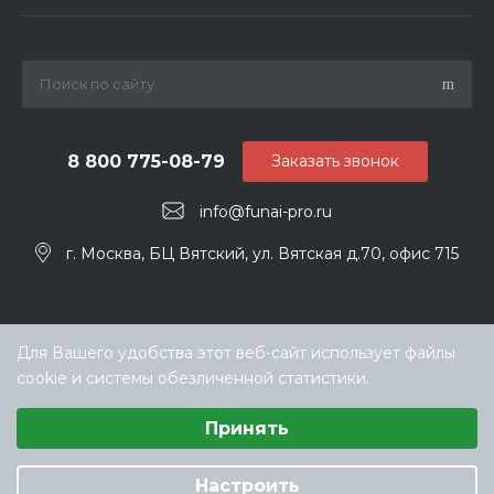
8 800 775-08-79
Заказать звонок
info@funai-pro.ru
г. Москва, БЦ Вятский, ул. Вятская д.70, офис 715
Для Вашего удобства этот веб-сайт использует файлы
cookie и системы обезличенной статистики.
Выберите настройки cookie
Принять
Минимальные
Аналитические/Функциональные
© ООО «ТЕХНОКЛИМАТ ИНЖИНИРИНГ», официальный
дилер Funai в РФ
Настроить