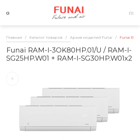
Главная
/
Каталог товаров
/
Архив моделей Funai
/
Funai RAM
Funai RAM-I-3OK80HP.01/U / RAM-I-
SG25HP.W01 + RAM-I-SG30HP.W01x2