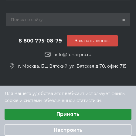
8 800 775-08-79
Заказать звонок
info@funai-pro.ru
г. Москва, БЦ Вятский, ул. Вятская д.70, офис 715
Для Вашего удобства этот веб-сайт использует файлы
cookie и системы обезличенной статистики.
Выберите настройки cookie
Принять
Минимальные
Аналитические/Функциональные
© ООО «ТЕХНОКЛИМАТ ИНЖИНИРИНГ», официальный
дилер Funai в РФ
Настроить