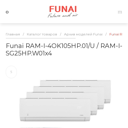
Главная
/
Каталог товаров
/
Архив моделей Funai
/
Funai RAM
Funai RAM-I-4OK105HP.01/U / RAM-I-
SG25HP.W01x4