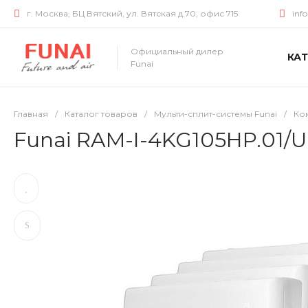
г. Москва, БЦ Вятский, ул. Вятская д.70, офис 715
inf
Официальный дилер
КА
Funai
Главная
/
Каталог товаров
/
Мульти-сплит-системы Funai
/
Ком
Funai RAM-I-4KG105HP.01/U