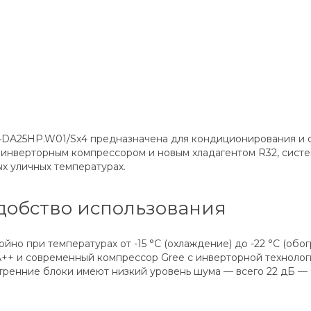
-I-DA25HP.W01/Sx4 предназначена для кондиционирования и
инверторным компрессором и новым хладагентом R32, систе
х уличных температурах.
добство использования
но при температурах от -15 °C (охлаждение) до -22 °C (обог
++ и современный компрессор Gree с инверторной технологи
нутренние блоки имеют низкий уровень шума — всего 22 дБ —