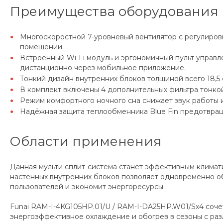
Преимущества оборудования 
Многоскоростной 7-уровневый вентилятор с регулиров
помещении.
Встроенный Wi-Fi модуль и эргономичный пульт управл
дистанционно через мобильное приложение.
Тонкий дизайн внутренних блоков толщиной всего 18,5 
В комплект включены 4 дополнительных фильтра тонкой
Режим комфортного ночного сна снижает звук работы 
Надёжная защита теплообменника Blue Fin предотвращ
Области применения
Данная мульти сплит-система станет эффективным клима
настенных внутренних блоков позволяет одновременно о
пользователей и экономит энергоресурсы.
Funai RAM-I-4KG105HP.01/U / RAM-I-DA25HP.W01/Sx4 соче
энергоэффективное охлаждение и обогрев в сезоны с ра