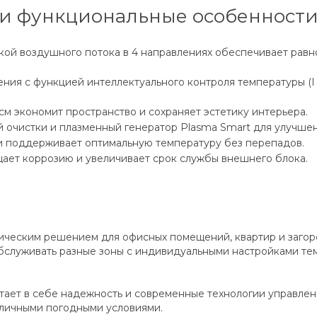
и функциональные особенност
кой воздушного потока в 4 направлениях обеспечивает рав
ения с функцией интеллектуального контроля температуры (I
см экономит пространство и сохраняет эстетику интерьера.
 очистки и плазменный генератор Plasma Smart для улучшен
и поддерживает оптимальную температуру без перепадов.
ает коррозию и увеличивает срок службы внешнего блока.
тическим решением для офисных помещений, квартир и загор
бслуживать разные зоны с индивидуальными настройками те
тает в себе надежность и современные технологии управлени
зличными погодными условиями.