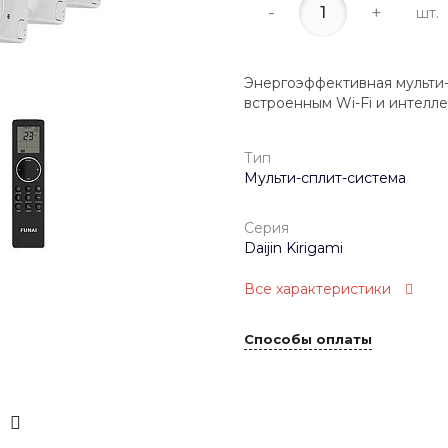
-
+
шт.
Энергоэффективная мульти-
встроенным Wi-Fi и интелл
Тип
Мульти-сплит-система
Серия
Daijin Kirigami
Все характеристики
Способы оплаты