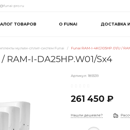
o@funai-pro.ru
ТАЛОГ ТОВАРОВ
О FUNAI
ДОСТАВКА 
плекты мульти-сплит-систем Funai
/
Funai RAM-I-4KG105HP.01/U / R
 / RAM-I-DA25HP.W01/Sx4
Артикул:
185539
261 450 ₽
Нашли дешевле?
Расс