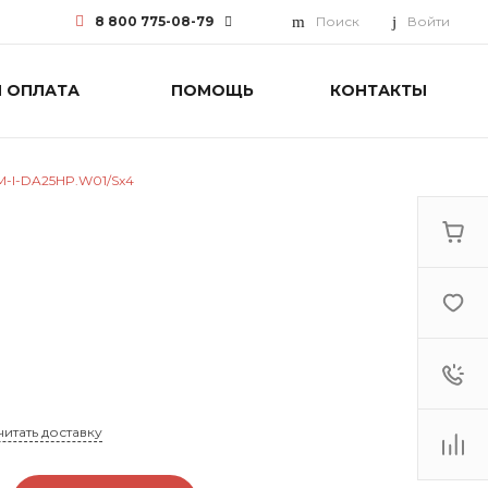
8 800 775-08-79
Поиск
Войти
И ОПЛАТА
ПОМОЩЬ
КОНТАКТЫ
8 800 775-08-79
г. Москва, БЦ Вятский, ул.
Вятская д.70, офис 715
Пн-Пт: 9:30-18:00 Cб-Вс:
Выходной
AM-I-DA25HP.W01/Sx4
info@funai-pro.ru
читать доставку