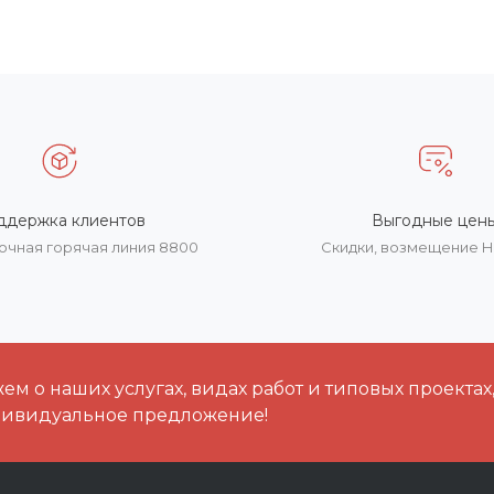
ддержка клиентов
Выгодные цен
очная горячая линия 8800
Скидки, возмещение 
м о наших услугах, видах работ и типовых проектах
дивидуальное предложение!