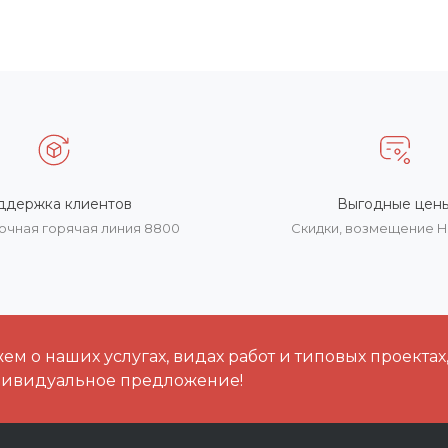
ддержка клиентов
Выгодные цен
очная горячая линия 8800
Скидки, возмещение 
м о наших услугах, видах работ и типовых проектах
дивидуальное предложение!