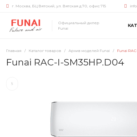
г. Москва, БЦ Вятский, ул. Вятская д.70, офис 715
inf
Официальный дилер
КА
Funai
Главная
/
Каталог товаров
/
Архив моделей Funai
/
Funai RAC
Funai RAC-I-SM35HP.D04