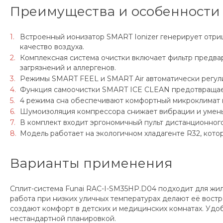
Преимущества и особенности
Встроенный ионизатор SMART Ionizer генерирует отриц
качество воздуха.
Комплексная система очистки включает фильтр предвар
загрязнений и аллергенов.
Режимы SMART FEEL и SMART Air автоматически регули
Функция самоочистки SMART ICE CLEAN предотвращает 
4 режима сна обеспечивают комфортный микроклимат н
Шумоизоляция компрессора снижает вибрации и умень
В комплект входит эргономичный пульт дистанционног
Модель работает на экологичном хладагенте R32, кот
Варианты применения
Сплит-система Funai RAC-I-SM35HP.D04 подходит для жил
работа при низких уличных температурах делают её вост
создают комфорт в детских и медицинских комнатах. Удоб
нестандартной планировкой.