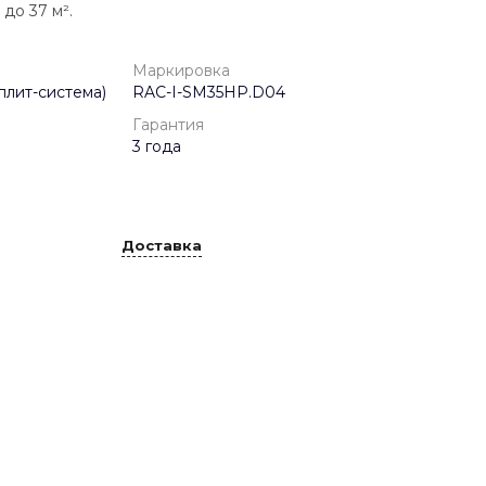
до 37 м².
Маркировка
плит-система)
RAC-I-SM35HP.D04
Гарантия
3 года
Доставка