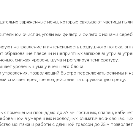
ательно заряженные ионы, которые связывают частицы пыли,
ительной очистки, угольный фильтр и фильтр с ионами сереб
руют направление и интенсивность воздушного потока, опт
образование плесени и неприятных запахов внутри внутренн
очью, снижая уровень шума и регулируя температуру.
шает уровень шума у внешнего блока.
о управления, позволяющий быстро переключать режимы и на
орый снижает вредное воздействие на окружающую среду.
ых помещений площадью до 37 м²: гостиных, спален, кабине
ребованной в умеренных и холодных климатических зонах. Ти
ство монтажа и работы с длинной трассой до 25 м позволяет