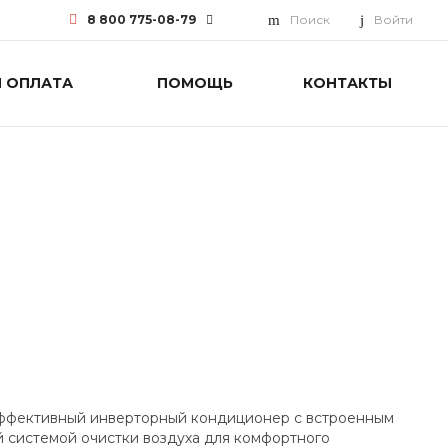
8 800 775-08-79
Поиск
Войти
И ОПЛАТА
ПОМОЩЬ
КОНТАКТЫ
8 800 775-08-79
г. Москва, БЦ Вятский, ул.
Вятская д.70, офис 715
Пн-Пт: 9:30-18:00 Cб-Вс:
Выходной
info@funai-pro.ru
эффективный инверторный кондиционер с встроенным
 системой очистки воздуха для комфортного