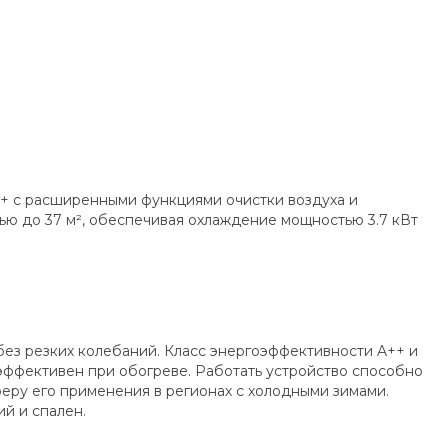
++ с расширенными функциями очистки воздуха и
ю до 37 м², обеспечивая охлаждение мощностью 3.7 кВт
без резких колебаний. Класс энергоэффективности A++ и
эффективен при обогреве. Работать устройство способно
сферу его применения в регионах с холодными зимами.
й и спален.