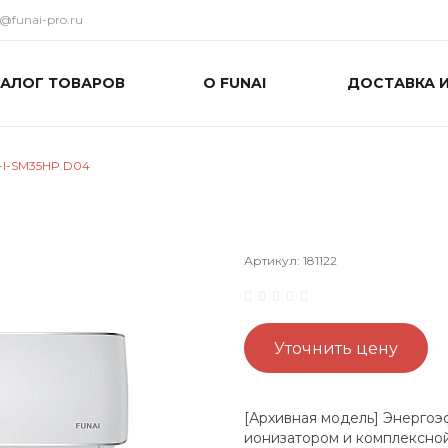
o@funai-pro.ru
ТАЛОГ ТОВАРОВ
О FUNAI
ДОСТАВКА 
-I-SM35HP.D04
Артикул:
181122
Уточнить цену
[Архивная модель] Энерго
ионизатором и комплексной