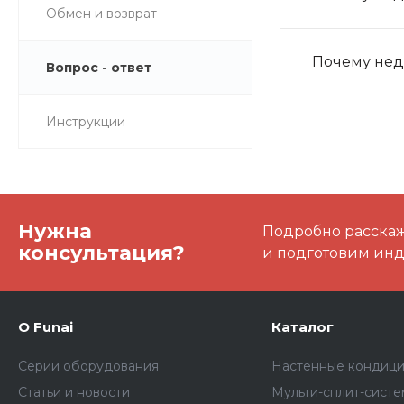
Обмен и возврат
Почему нед
Вопрос - ответ
Инструкции
Нужна
Подробно расскаже
консультация?
и подготовим ин
О Funai
Каталог
Серии оборудования
Настенные кондиц
Статьи и новости
Мульти-сплит-сист