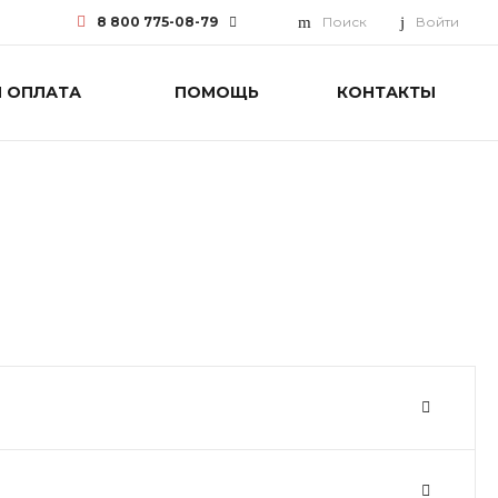
8 800 775-08-79
Поиск
Войти
И ОПЛАТА
ПОМОЩЬ
КОНТАКТЫ
8 800 775-08-79
г. Москва, БЦ Вятский, ул.
Вятская д.70, офис 715
Пн-Пт: 9:30-18:00 Cб-Вс:
Выходной
info@funai-pro.ru