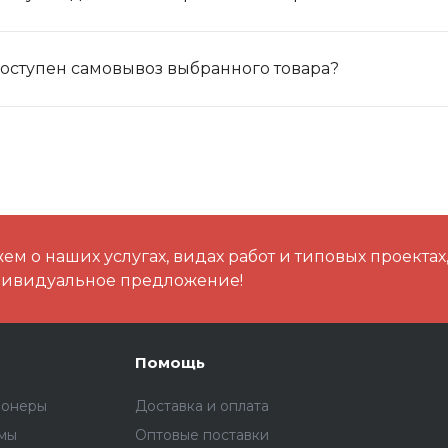
оступен самовывоз выбранного товара?
м о наших услугах, видах работ и типовых проектах
дивидуальное предложение!
Помощь
ионеры
Доставка и оплата
емы
Оптовые поставки