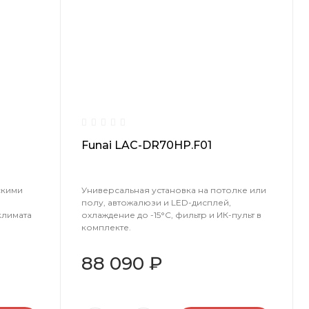
Funai LAC-DR70HP.F01
скими
Универсальная установка на потолке или
полу, автожалюзи и LED-дисплей,
климата
охлаждение до -15°С, фильтр и ИК-пульт в
комплекте.
88 090 ₽