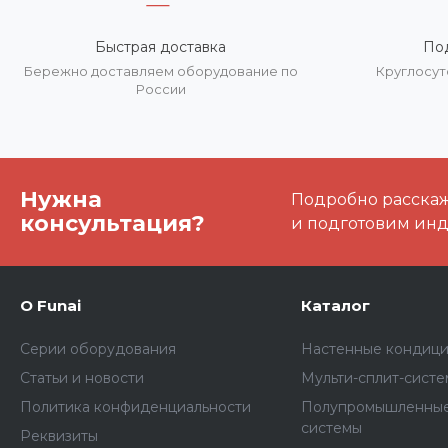
Быстрая доставка
По
Бережно доставляем оборудование по
Круглосут
России
Нужна
Подробно расскаже
консультация?
и подготовим ин
О Funai
Каталог
Серии оборудования
Настенные кондиц
Статьи и новости
Мульти-сплит-сист
Политика конфиденциальности
Полупромышленные
системы
Реквизиты