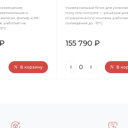
размещение,
Универсальный блок для установ
вертикальные и
полу или потолке — решение дл
жалюзи, фильтр и ИК-
ограниченного монтажа, работае
е, работает на
охлаждение до -15°C.
5°C.
 ₽
155 790 ₽
В корзину
В ко