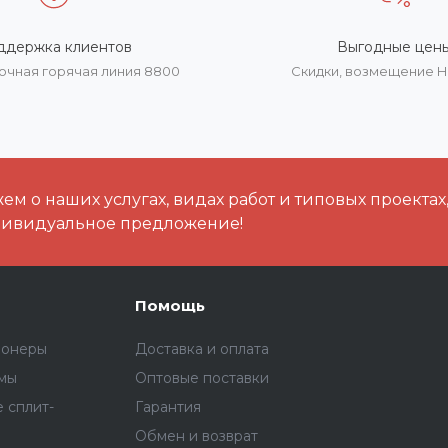
ддержка клиентов
Выгодные цен
очная горячая линия 8800
Скидки, возмещение 
м о наших услугах, видах работ и типовых проектах
дивидуальное предложение!
Помощь
ионеры
Доставка и оплата
емы
Оптовые поставки
 сплит-
Гарантия
Обмен и возврат