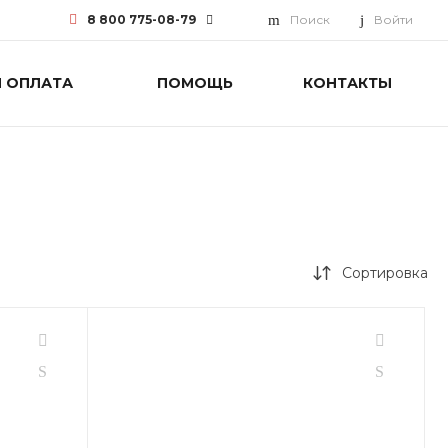
8 800 775-08-79
Поиск
Войти
И ОПЛАТА
ПОМОЩЬ
КОНТАКТЫ
8 800 775-08-79
г. Москва, БЦ Вятский, ул.
Вятская д.70, офис 715
Пн-Пт: 9:30-18:00 Cб-Вс:
Выходной
info@funai-pro.ru
Сортировка