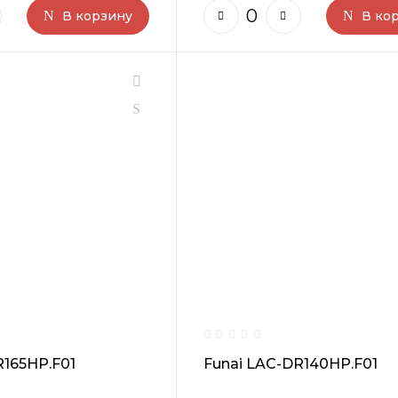
В корзину
В ко
R165HP.F01
Funai LAC-DR140HP.F01