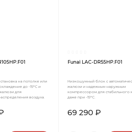
R105HP.F01
Funai LAC-DR55HP.F01
становка на потолке или
Низкошумный блок с автоматиче
охлаждение до -15°С и
жалюзи и надежным наружным
 жалюзи для
компрессором для стабильного 
аспределения воздуха.
даже при -15°C.
 ₽
69 290 ₽