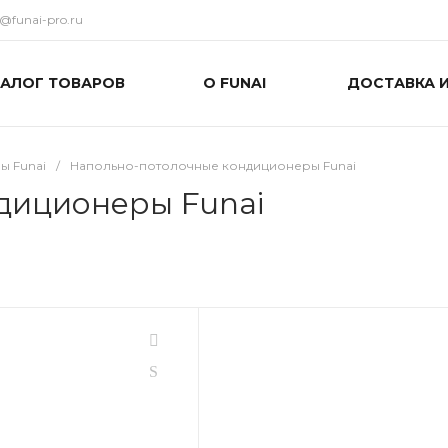
o@funai-pro.ru
ТАЛОГ ТОВАРОВ
О FUNAI
ДОСТАВКА 
ы Funai
/
Напольно-потолочные кондиционеры Funai
диционеры Funai