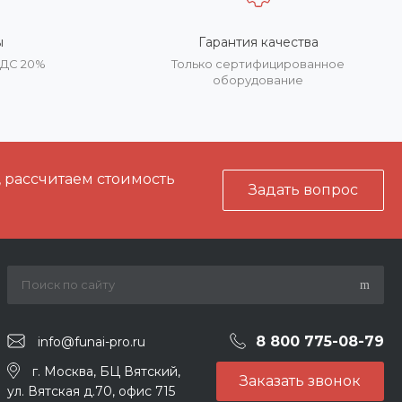
ы
Гарантия качества
НДС 20%
Только сертифицированное
оборудование
, рассчитаем стоимость
Задать вопрос
8 800 775-08-79
info@funai-pro.ru
г. Москва, БЦ Вятский,
Заказать звонок
ул. Вятская д.70, офис 715