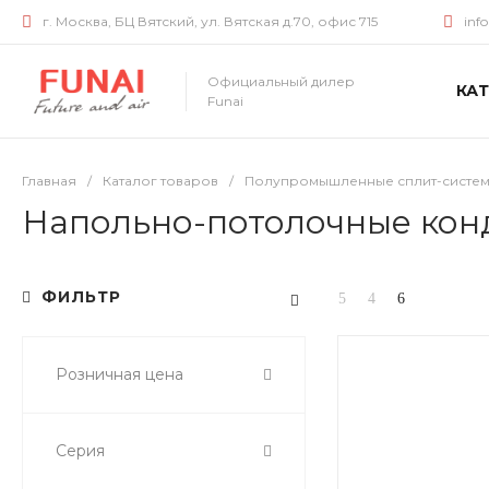
г. Москва, БЦ Вятский, ул. Вятская д.70, офис 715
inf
Официальный дилер
КА
Funai
Главная
/
Каталог товаров
/
Полупромышленные сплит-систем
Напольно-потолочные кон
ФИЛЬТР
Розничная цена
Серия