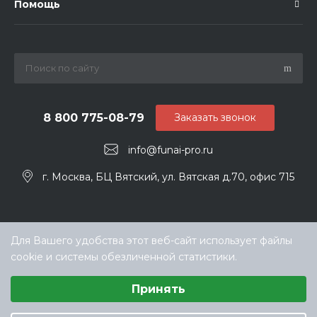
Помощь
8 800 775-08-79
Заказать звонок
info@funai-pro.ru
г. Москва, БЦ Вятский, ул. Вятская д.70, офис 715
Для Вашего удобства этот веб-сайт использует файлы
cookie и системы обезличенной статистики.
Выберите настройки cookie
Принять
Минимальные
Аналитические/Функциональные
© ООО «ТЕХНОКЛИМАТ ИНЖИНИРИНГ», официальный