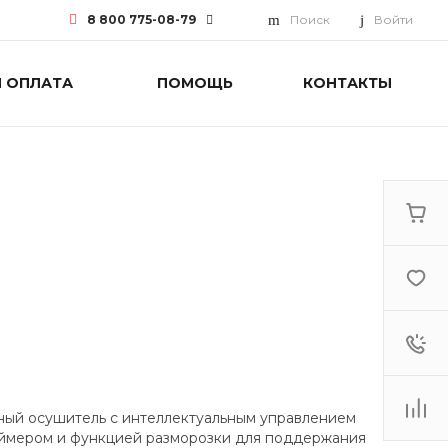
8 800 775-08-79
Поиск
Войти
И ОПЛАТА
ПОМОЩЬ
КОНТАКТЫ
8 800 775-08-79
г. Москва, БЦ Вятский, ул.
Вятская д.70, офис 715
Пн-Пт: 9:30-18:00 Cб-Вс:
Выходной
info@funai-pro.ru
ный осушитель с интеллектуальным управлением
аймером и функцией разморозки для поддержания