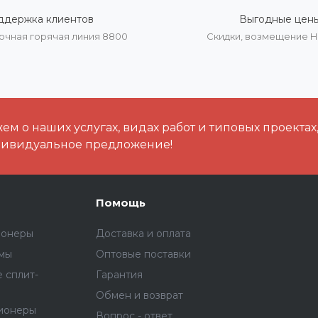
ддержка клиентов
Выгодные цен
очная горячая линия 8800
Скидки, возмещение 
м о наших услугах, видах работ и типовых проектах
дивидуальное предложение!
Помощь
ионеры
Доставка и оплата
емы
Оптовые поставки
 сплит-
Гарантия
Обмен и возврат
ионеры
Вопрос - ответ