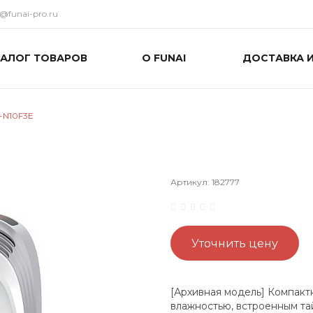
o@funai-pro.ru
ТАЛОГ ТОВАРОВ
О FUNAI
ДОСТАВКА 
-N10F3E
Артикул:
182777
Уточнить цену
[Архивная модель] Компакт
влажностью, встроенным т