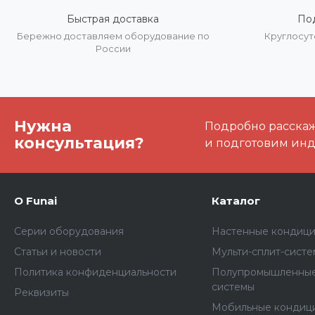
Быстрая доставка
По
Бережно доставляем оборудование по
Круглосут
России
Нужна
Подробно расскаже
консультация?
и подготовим ин
О Funai
Каталог
Серии оборудования
Настенные кондиц
Статьи и новости
Мульти-сплит-сист
Политика конфиденциальности
Полупромышленные
системы
Реквизиты
Мобильные кондиц