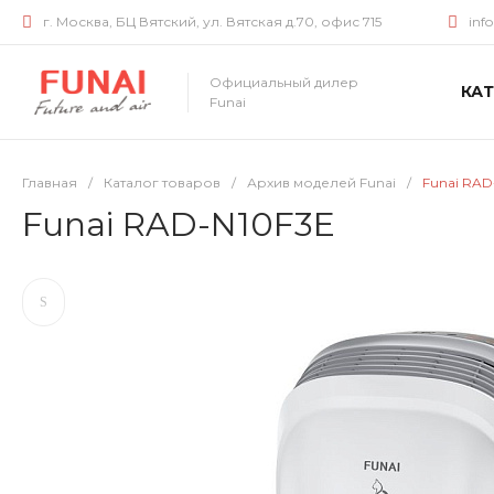
г. Москва, БЦ Вятский, ул. Вятская д.70, офис 715
inf
Официальный дилер
КА
Funai
Главная
/
Каталог товаров
/
Архив моделей Funai
/
Funai RAD
Funai RAD-N10F3E