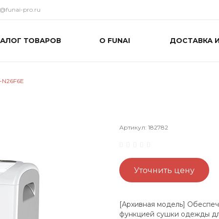
o@funai-pro.ru
ТАЛОГ ТОВАРОВ
О FUNAI
ДОСТАВКА 
-N26F6E
Артикул:
182782
Уточнить цену
[Архивная модель] Обеспеч
функцией сушки одежды дл