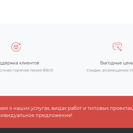
ддержка клиентов
Выгодные цен
очная горячая линия 8800
Скидки, возмещение 
м о наших услугах, видах работ и типовых проектах
дивидуальное предложение!