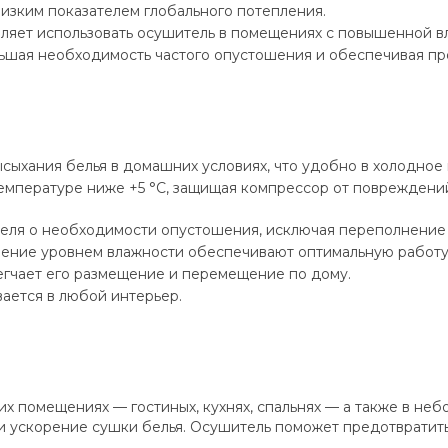
изким показателем глобального потепления.
оляет использовать осушитель в помещениях с повышенной вл
ьшая необходимость частого опустошения и обеспечивая пр
ыхания белья в домашних условиях, что удобно в холодное 
емпературе ниже +5 °C, защищая компрессор от повреждений
еля о необходимости опустошения, исключая переполнение 
ление уровнем влажности обеспечивают оптимальную работу
егчает его размещение и перемещение по дому.
ается в любой интерьер.
 помещениях — гостиных, кухнях, спальнях — а также в небо
 ускорение сушки белья. Осушитель поможет предотвратить