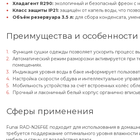
Хладагент R290:
экологичный и безопасный фреон с н
Класс защиты IP21:
защищён от капель воды, что позв
Объём резервуара 3.5 л:
для сбора конденсата, умен
Преимущества и особенности
Функция сушки одежды позволяет ускорить процесс выс
Автоматический режим разморозки активируется при т
помещениях.
Индикация уровня воды в баке информирует пользоват
Настройка скорости обдува и интеллектуальное управ
Мобильность устройства за счёт встроенных колёс обл
Прочный и лаконичный белый корпус органично вписыв
Сферы применения
Funai RAD-N26F6E подходит для использования в домашних
требуется поддержание оптимального уровня влажности и
мебель и стены от воздействия влаги.