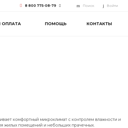
8 800 775-08-79
Поиск
Войти
И ОПЛАТА
ПОМОЩЬ
КОНТАКТЫ
8 800 775-08-79
г. Москва, БЦ Вятский, ул.
Вятская д.70, офис 715
Пн-Пт: 9:30-18:00 Cб-Вс:
Выходной
info@funai-pro.ru
ивает комфортный микроклимат с контролем влажности и
я жилых помещений и небольших прачечных.