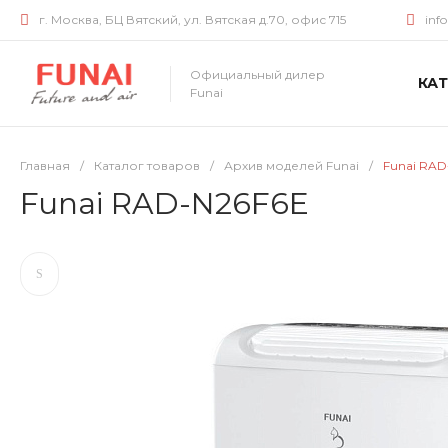
г. Москва, БЦ Вятский, ул. Вятская д.70, офис 715
inf
Официальный дилер
КА
Funai
Главная
/
Каталог товаров
/
Архив моделей Funai
/
Funai RAD
Funai RAD-N26F6E