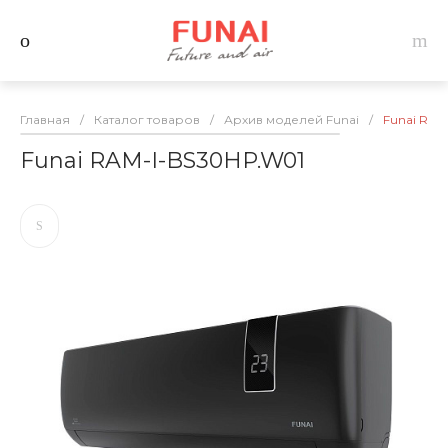
Главная
/
Каталог товаров
/
Архив моделей Funai
/
Funai RAM
Funai RAM-I-BS30HP.W01