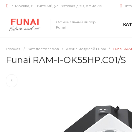
г. Москва, БЦ Вятский, ул. Вятская д.70, офис 715
inf
Официальный дилер
КА
Funai
Главная
/
Каталог товаров
/
Архив моделей Funai
/
Funai RAM
Funai RAM-I-OK55HP.C01/S