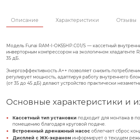
Описание
Характеристики
Отзывы
Модель Funai RAM-I-OK55HP.C01/S — кассетный внутренн
инверторным компрессором на экологичном хладагенте R3
35 дБ.
Энергоэффективность A++ позволяет снизить потребление
регулирует мощность, адаптируя работу внутреннего бл
(от 35 до 45 дБ) делают устройство практически незаметн
Основные характеристики и и
Кассетный тип установки
подходит для монтажа в по
помещению благодаря круговой подаче.
Встроенный дренажный насос
облегчает сброс кон
Дисплей с ЖК-экраном
информирует о текущем режим