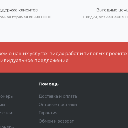
ддержка клиентов
Выгодные цен
очная горячая линия 8800
Скидки, возмещение 
м о наших услугах, видах работ и типовых проектах
дивидуальное предложение!
Помощь
ионеры
Доставка и оплата
емы
Оптовые поставки
 сплит-
Гарантия
Обмен и возврат
ионеры