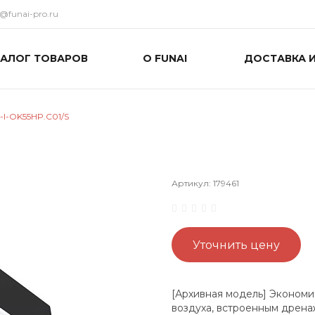
o@funai-pro.ru
ТАЛОГ ТОВАРОВ
О FUNAI
ДОСТАВКА 
-I-OK55HP.C01/S
Артикул:
179461
Уточнить цену
[Архивная модель] Экономи
воздуха, встроенным дрен