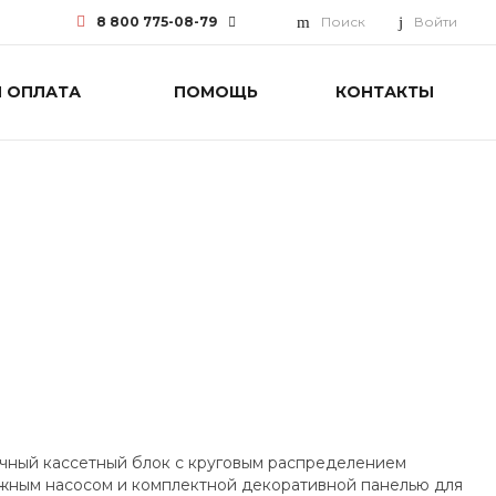
8 800 775-08-79
Поиск
Войти
И ОПЛАТА
ПОМОЩЬ
КОНТАКТЫ
8 800 775-08-79
г. Москва, БЦ Вятский, ул.
Вятская д.70, офис 715
Пн-Пт: 9:30-18:00 Cб-Вс:
Выходной
info@funai-pro.ru
чный кассетный блок с круговым распределением
ажным насосом и комплектной декоративной панелью для