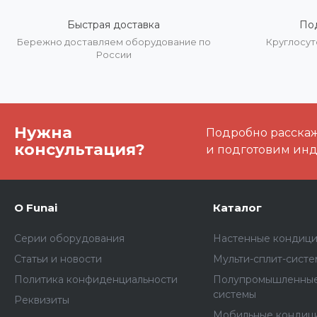
Быстрая доставка
По
Бережно доставляем оборудование по
Круглосут
России
Нужна
Подробно расскаже
консультация?
и подготовим ин
О Funai
Каталог
Серии оборудования
Настенные кондиц
Статьи и новости
Мульти-сплит-сист
Политика конфиденциальности
Полупромышленные
системы
Реквизиты
Мобильные кондиц