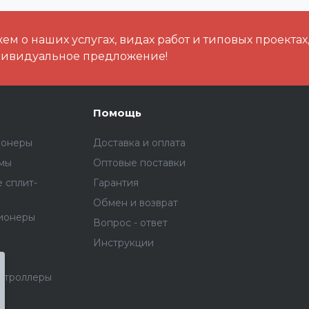
м о наших услугах, видах работ и типовых проектах
дивидуальное предложение!
Помощь
ионеры
Доставка и оплата
емы
Оптовые поставки
 сплит-
Гарантия
Обмен и возврат
ионеры
Вопрос - ответ
Инструкции
онтроллеры