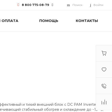
8 800 775-08-79
Поиск
Войти
И ОПЛАТА
ПОМОЩЬ
КОНТАКТЫ
8 800 775-08-79
г. Москва, БЦ Вятский, ул.
Вятская д.70, офис 715
Пн-Пт: 9:30-18:00 Cб-Вс:
Выходной
info@funai-pro.ru
ффективный и тихий внешний блок с DC PAM Inverter и
ечивающий стабильный обогрев и охлаждение до −15 °C.