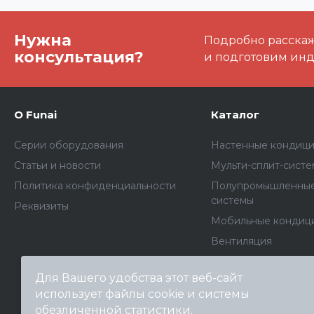
Нужна
Подробно расскаже
консультация?
и подготовим ин
О Funai
Каталог
Серии оборудования
Настенные кондиц
Статьи и новости
Мульти-сплит-сист
Политика конфиденциальности
Полупромышленные
системы
Реквизиты
Мобильные кондиц
Вентиляция
Осушители воздуха
Для Вашего удобства этот веб-сайт
Wi-Fi адаптеры и к
использует файлы cookie и системы
Архив моделей
обезличенной статистики.