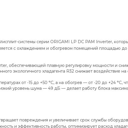
исплит-системы серии ORIGAMI LP DC PAM Inverter, который
вляется с охлаждением и обогревом помещений площадью до 
ter, обеспечивающей плавную регулировку мощности и сни
нного экологичного хладагента R32 снижает воздействие н
атурах от -15 до +50 °C, а на обогрев — от -20 до +24 °C, 
 Низкий уровень шума — 49 дБ — делает работу блока максим
твращает повреждения и увеличивает срок службы оборудов
ость и эффективность работы, оптимизирует расход хладаг