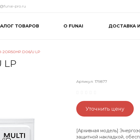
o@funai-pro.ru
ТАЛОГ ТОВАРОВ
О FUNAI
ДОСТАВКА 
I-2OR50HP.D06/U LP
 LP
Артикул:
179877
Уточнить цену
[Архивная модель] Энергоэ
защитной накладкой, обесп