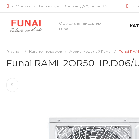
г. Москва, БЦ Вятский, ул. Вятская д.70, офис 715
inf
Официальный дилер
КА
Funai
Главная
/
Каталог товаров
/
Архив моделей Funai
/
Funai RAM
Funai RAMI-2OR50HP.D06/U