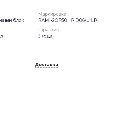
Маркировка
ужный блок
RAMI-2OR50HP.D06/U LP
Гарантия
er
3 года
Доставка