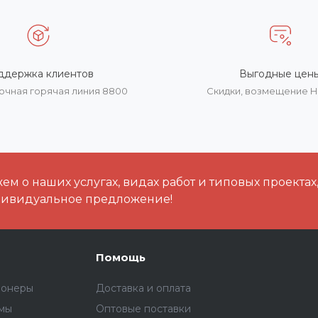
ддержка клиентов
Выгодные цен
очная горячая линия 8800
Скидки, возмещение 
м о наших услугах, видах работ и типовых проектах
дивидуальное предложение!
Помощь
ионеры
Доставка и оплата
емы
Оптовые поставки