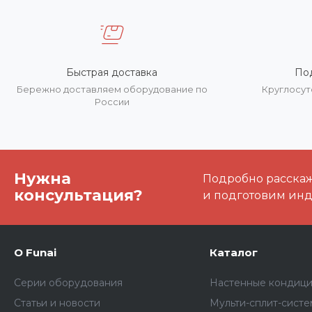
Быстрая доставка
По
Бережно доставляем оборудование по
Круглосут
России
Нужна
Подробно расскаже
консультация?
и подготовим ин
О Funai
Каталог
Серии оборудования
Настенные кондиц
Статьи и новости
Мульти-сплит-сист