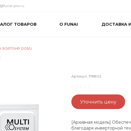
o@funai-pro.ru
ТАЛОГ ТОВАРОВ
О FUNAI
ДОСТАВКА 
MI-3OR70HP.D05/U
U
Артикул:
178802
Уточнить цену
[Архивная модель] Обеспеч
благодаря инверторной техн