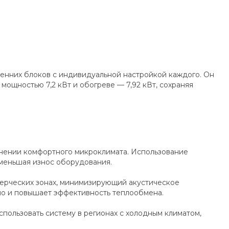
енних блоков с индивидуальной настройкой каждого. Он
ощностью 7,2 кВт и обогреве — 7,92 кВт, сохраняя
анении комфортного микроклимата. Использование
уменьшая износ оборудования.
ммерческих зонах, минимизирующий акустическое
но и повышает эффективность теплообмена.
использовать систему в регионах с холодным климатом,