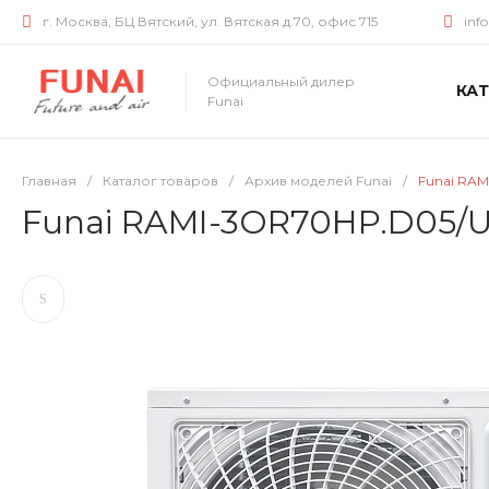
г. Москва, БЦ Вятский, ул. Вятская д.70, офис 715
inf
Официальный дилер
КА
Funai
Главная
/
Каталог товаров
/
Архив моделей Funai
/
Funai RA
Funai RAMI-3OR70HP.D05/