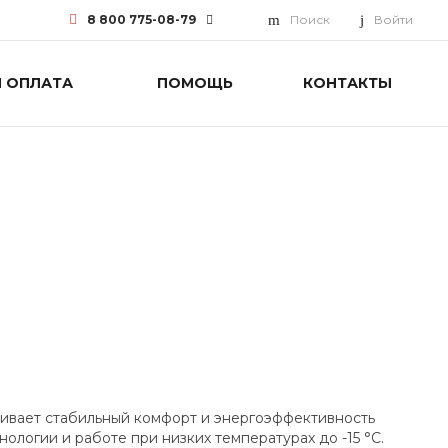
8 800 775-08-79
Поиск
Войти
И ОПЛАТА
ПОМОЩЬ
КОНТАКТЫ
8 800 775-08-79
г. Москва, БЦ Вятский, ул.
Вятская д.70, офис 715
Пн-Пт: 9:30-18:00 Cб-Вс:
Выходной
info@funai-pro.ru
ивает стабильный комфорт и энергоэффективность
ологии и работе при низких температурах до -15 °C.