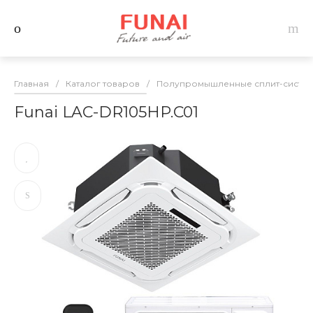
Главная
/
Каталог товаров
/
Полупромышленные сплит-систем
Funai LAC-DR105HP.C01