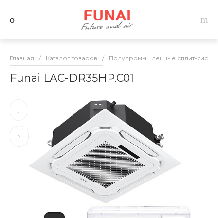
Главная
/
Каталог товаров
/
Полупромышленные сплит-систем
Funai LAC-DR35HP.C01