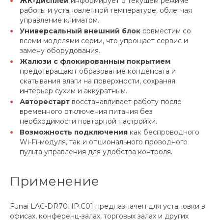
ЖК-дисплей
информирует о текущем режиме
работы и установленной температуре, облегчая
управление климатом.
Универсальный внешний блок
совместим со
всеми моделями серии, что упрощает сервис и
замену оборудования.
Жалюзи с флокированным покрытием
предотвращают образование конденсата и
скатывания влаги на поверхности, сохраняя
интерьер сухим и аккуратным.
Авторестарт
восстанавливает работу после
временного отключения питания без
необходимости повторной настройки.
Возможность подключения
как беспроводного
Wi-Fi-модуля, так и опционального проводного
пульта управления для удобства контроля.
Применение
Funai LAC-DR70HP.C01 предназначен для установки в
офисах, конференц-залах, торговых залах и других