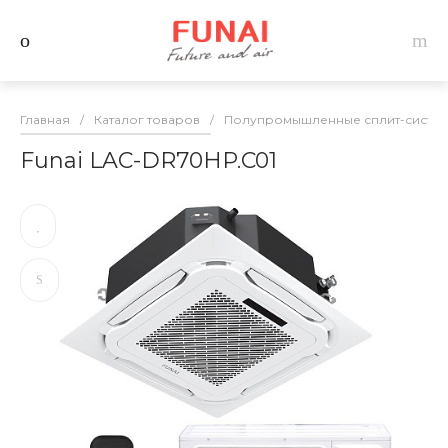
Главная
/
Каталог товаров
/
Полупромышленные сплит-систем
Funai LAC-DR70HP.C01