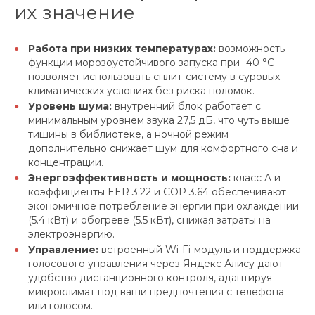
их значение
Работа при низких температурах:
возможность
функции морозоустойчивого запуска при -40 °C
позволяет использовать сплит-систему в суровых
климатических условиях без риска поломок.
Уровень шума:
внутренний блок работает с
минимальным уровнем звука 27,5 дБ, что чуть выше
тишины в библиотеке, а ночной режим
дополнительно снижает шум для комфортного сна и
концентрации.
Энергоэффективность и мощность:
класс A и
коэффициенты EER 3.22 и COP 3.64 обеспечивают
экономичное потребление энергии при охлаждении
(5.4 кВт) и обогреве (5.5 кВт), снижая затраты на
электроэнергию.
Управление:
встроенный Wi-Fi-модуль и поддержка
голосового управления через Яндекс Алису дают
удобство дистанционного контроля, адаптируя
микроклимат под ваши предпочтения с телефона
или голосом.