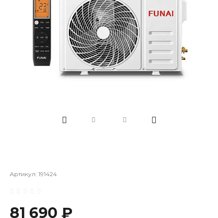
Артикул:
191424
81 690 ₽