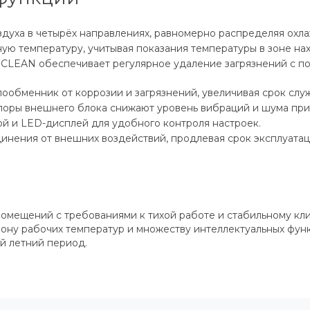
оздуха в четырёх направлениях, равномерно распределяя ох
ю температуру, учитывая показания температуры в зоне на
 CLEAN обеспечивает регулярное удаление загрязнений с п
лообменник от коррозии и загрязнений, увеличивая срок сл
оры внешнего блока снижают уровень вибраций и шума при 
ой и LED-дисплей для удобного контроля настроек.
инения от внешних воздействий, продлевая срок эксплуатац
мещений с требованиями к тихой работе и стабильному кли
зону рабочих температур и множеству интеллектуальных фун
й летний период.