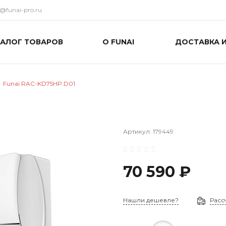
o@funai-pro.ru
ТАЛОГ ТОВАРОВ
О FUNAI
ДОСТАВКА 
Funai RAC-KD75HP.D01
Артикул:
179449
70 590 ₽
Нашли дешевле?
Расс