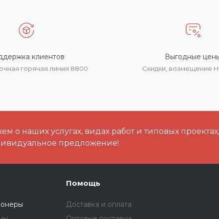
ддержка клиентов
Выгодные цен
очная горячая линия 8800
Скидки, возмещение 
м о наших услугах, видах работ и типовых проектах
дивидуальное предложение!
Помощь
ионеры
Доставка и оплата
емы
Оптовые поставки