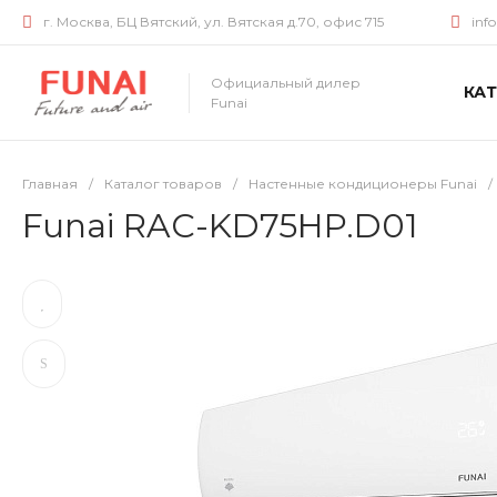
г. Москва, БЦ Вятский, ул. Вятская д.70, офис 715
inf
Официальный дилер
КА
Funai
Главная
/
Каталог товаров
/
Настенные кондиционеры Funai
/
Funai RAC-KD75HP.D01