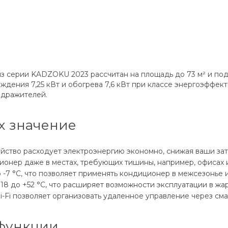
 серии KADZOKU 2023 рассчитан на площадь до 73 м² и по
дения 7,25 кВт и обогрева 7,6 кВт при классе энергоэффект
здражителей.
х значение
ройство расходует электроэнергию экономно, снижая ваши за
ионер даже в местах, требующих тишины, например, офисах и
 -7 °C, что позволяет применять кондиционер в межсезонье 
8 до +52 °C, что расширяет возможности эксплуатации в жа
i-Fi позволяет организовать удаленное управление через см
функции