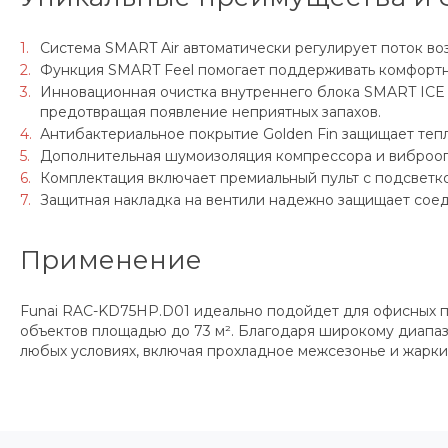
Система SMART Air автоматически регулирует поток в
Функция SMART Feel помогает поддерживать комфортну
Инновационная очистка внутреннего блока SMART ICE
предотвращая появление неприятных запахов.
Антибактериальное покрытие Golden Fin защищает теп
Дополнительная шумоизоляция компрессора и виброоп
Комплектация включает премиальный пульт с подсветк
Защитная накладка на вентили надежно защищает соед
Применение
Funai RAC-KD75HP.D01 идеально подойдет для офисных по
объектов площадью до 73 м². Благодаря широкому диапа
любых условиях, включая прохладное межсезонье и жарки