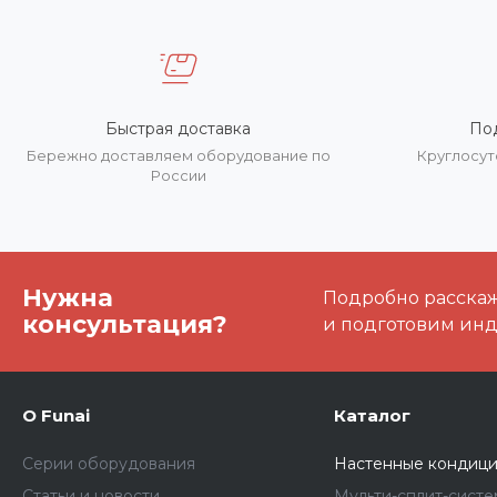
Быстрая доставка
По
Бережно доставляем оборудование по
Круглосут
России
Нужна
Подробно расскаже
консультация?
и подготовим ин
О Funai
Каталог
Серии оборудования
Настенные кондиц
Статьи и новости
Мульти-сплит-сист