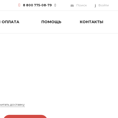
8 800 775-08-79
Поиск
Войти
И ОПЛАТА
ПОМОЩЬ
КОНТАКТЫ
8 800 775-08-79
г. Москва, БЦ Вятский, ул.
Вятская д.70, офис 715
Пн-Пт: 9:30-18:00 Cб-Вс:
Выходной
info@funai-pro.ru
читать доставку