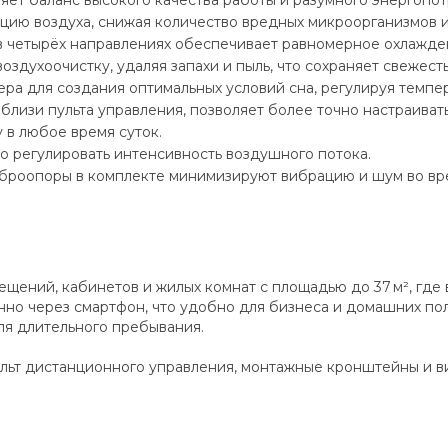
яет баланс высокого качества работы и разумного энергопо
ию воздуха, снижая количество вредных микроорганизмов и
 четырёх направлениях обеспечивает равномерное охлажде
оздухоочистку, удаляя запахи и пыль, что сохраняет свежест
а для создания оптимальных условий сна, регулируя темпер
лизи пульта управления, позволяет более точно настраивать
 в любое время суток.
о регулировать интенсивность воздушного потока.
броопоры в комплекте минимизируют вибрацию и шум во вр
щений, кабинетов и жилых комнат с площадью до 37 м², где 
нно через смартфон, что удобно для бизнеса и домашних по
я длительного пребывания.
пульт дистанционного управления, монтажные кронштейны и