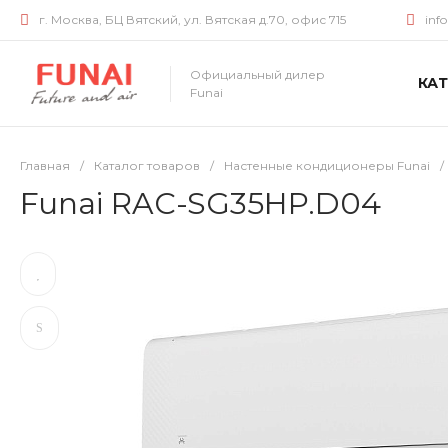
г. Москва, БЦ Вятский, ул. Вятская д.70, офис 715
inf
Официальный дилер
КА
Funai
Главная
/
Каталог товаров
/
Настенные кондиционеры Funai
/
Funai RAC-SG35HP.D04