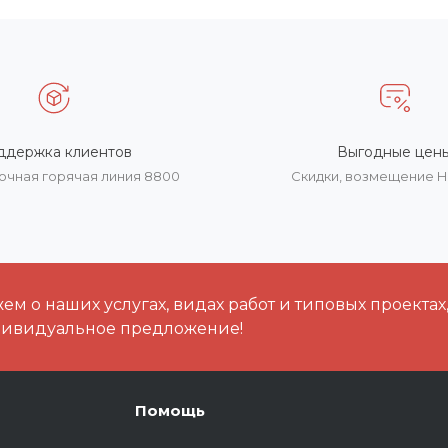
ддержка клиентов
Выгодные цен
очная горячая линия 8800
Скидки, возмещение 
м о наших услугах, видах работ и типовых проектах
дивидуальное предложение!
Помощь