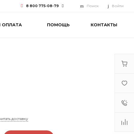
8 800 775-08-79
Поиск
Войти
И ОПЛАТА
ПОМОЩЬ
КОНТАКТЫ
8 800 775-08-79
г. Москва, БЦ Вятский, ул.
Вятская д.70, офис 715
Пн-Пт: 9:30-18:00 Cб-Вс:
Выходной
info@funai-pro.ru
читать доставку