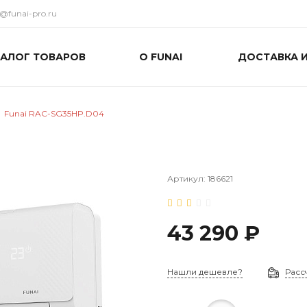
o@funai-pro.ru
ТАЛОГ ТОВАРОВ
О FUNAI
ДОСТАВКА 
Funai RAC-SG35HP.D04
Артикул:
186621
43 290 ₽
Нашли дешевле?
Расс