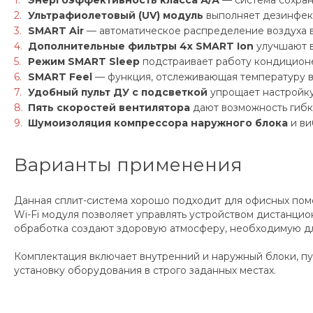
Энергоэффективность класса А/А
— система сохран
Ультрафиолетовый (UV) модуль
выполняет дезинфекц
SMART Air
— автоматическое распределение воздуха в
Дополнительные фильтры 4х SMART Ion
улучшают в
Режим SMART Sleep
подстраивает работу кондиционер
SMART Feel
— функция, отслеживающая температуру вб
Удобный пульт ДУ с подсветкой
упрощает настройку
Пять скоростей вентилятора
дают возможность гибк
Шумоизоляция компрессора наружного блока
и ви
Варианты применения
Данная сплит-система хорошо подходит для офисных поме
Wi-Fi модуля позволяет управлять устройством дистанцио
обработка создают здоровую атмосферу, необходимую дл
Комплектация включает внутренний и наружный блоки, 
установку оборудования в строго заданных местах.