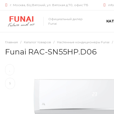
г. Москва, БЦ Вятский, ул. Вятская д.70, офис 715
inf
Официальный дилер
КА
Funai
Главная
/
Каталог товаров
/
Настенные кондиционеры Funai
/
Funai RAC-SN55HP.D06