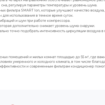
уха в четырёх направлениях обеспечивает равномерное ра
сна, регулируя параметры температуры и уровень шума.
ых фильтра SMART Ion, которые улучшают качество воздуха,
 для использования в темное время суток.
ибраций и шум при работе компрессора.
оторая дополнительно снижает уровень шума снаружи.
ально точно подобрать интенсивность циркуляции воздуха в
ных помещений и жилых комнат площадью до 55 м², где важ
ловиях умеренного и холодного климата, в том числе благо
гоэффективности и современным фильтрам кондиционер помо