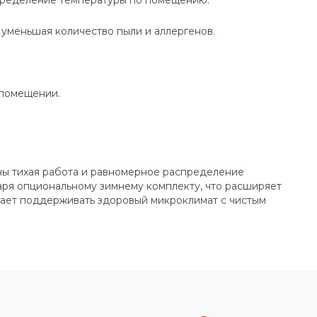
спределение температуры по помещению.
 уменьшая количество пыли и аллергенов.
 помещении.
ны тихая работа и равномерное распределение
даря опциональному зимнему комплекту, что расширяет
гает поддерживать здоровый микроклимат с чистым