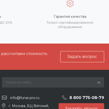
ы
Гарантия качества
НДС 20%
Только сертифицированное
оборудование
, рассчитаем стоимость
Задать вопрос
8 800 775-08-79
info@funai-pro.ru
г. Москва, БЦ Вятский,
Заказать звонок