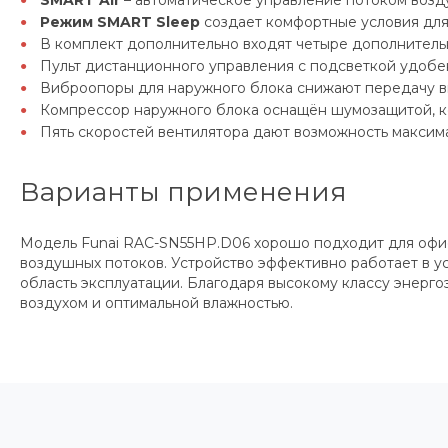
SMART Air
– автоматическое управление потоком возд
Режим SMART Sleep
создает комфортные условия для 
В комплект дополнительно входят четыре дополнительн
Пульт дистанционного управления с подсветкой удобен
Виброопоры для наружного блока снижают передачу в
Компрессор наружного блока оснащён шумозащитой, к
Пять скоростей вентилятора дают возможность максим
Варианты применения
Модель Funai RAC-SN55HP.D06 хорошо подходит для офис
воздушных потоков. Устройство эффективно работает в ус
область эксплуатации. Благодаря высокому классу энер
воздухом и оптимальной влажностью.