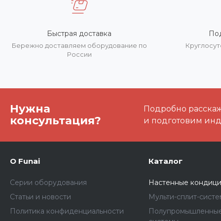
Быстрая доставка
По
Бережно доставляем оборудование по
Круглосут
России
Нужна
Подробно расскаже
консультация?
и подготовим ин
О Funai
Каталог
Серии оборудования
Настенные кондиц
Статьи и новости
Мульти-сплит-сист
Политика конфиденциальности
Полупромышленные