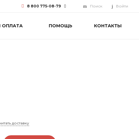
8 800 775-08-79
Поиск
Войти
И ОПЛАТА
ПОМОЩЬ
КОНТАКТЫ
8 800 775-08-79
г. Москва, БЦ Вятский, ул.
Вятская д.70, офис 715
Пн-Пт: 9:30-18:00 Cб-Вс:
Выходной
info@funai-pro.ru
читать доставку