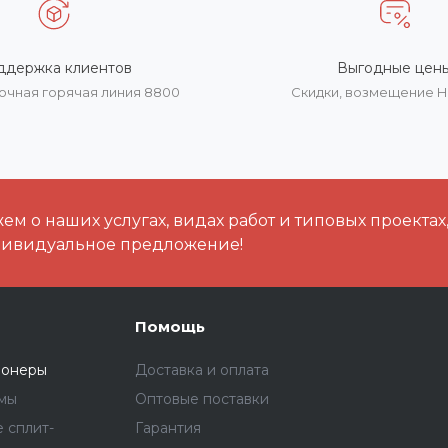
ддержка клиентов
Выгодные цен
очная горячая линия 8800
Скидки, возмещение 
м о наших услугах, видах работ и типовых проектах
дивидуальное предложение!
Помощь
ионеры
Доставка и оплата
емы
Оптовые поставки
 сплит-
Гарантия