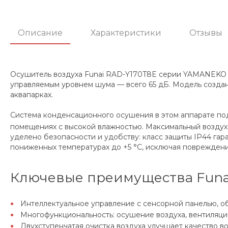
Описание
Характеристики
Отзывы
Осушитель воздуха Funai RAD-Y170T8E серии YAMANEKO об
управляемым уровнем шума — всего 65 дБ. Модель создана
аквапарках.
Система конденсационного осушения в этом аппарате по
помещениях с высокой влажностью. Максимальный воздух
уделено безопасности и удобству: класс защиты IP44 гар
пониженных температурах до +5 °C, исключая поврежден
Ключевые преимущества Funa
Интеллектуальное управление с сенсорной панелью, о
Многофункциональность: осушение воздуха, вентиляци
Двухступенчатая очистка воздуха улучшает качество во