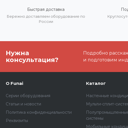
Быстрая доставка
По
Бережно доставляем оборудование по
Круглосут
России
Нужна
Подробно расскаже
консультация?
и подготовим ин
О Funai
Каталог
Серии оборудования
Настенные кондиц
Статьи и новости
Мульти-сплит-сист
Политика конфиденциальности
Полупромышленные
системы
Реквизиты
Мобильные кондиц