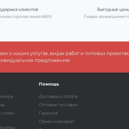
ддержка клиентов
Выгодные цен
очная горячая линия 8800
Скидки, возмещение 
м о наших услугах, видах работ и типовых проектах
дивидуальное предложение!
Помощь
ионеры
Доставка и оплата
емы
Оптовые поставки
 сплит-
Гарантия
Обмен и возврат
ионеры