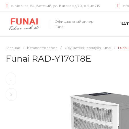
г. Москва, БЦ Вятский, ул. Вятская д.70, офис 715
inf
Официальный дилер
КА
Funai
Главная
/
Каталог товаров
/
Осушители воздуха Funai
/
Funai
Funai RAD-Y170T8E