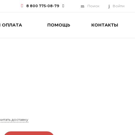
8 800 775-08-79
Поиск
Войти
И ОПЛАТА
ПОМОЩЬ
КОНТАКТЫ
8 800 775-08-79
г. Москва, БЦ Вятский, ул.
Вятская д.70, офис 715
Пн-Пт: 9:30-18:00 Cб-Вс:
Выходной
info@funai-pro.ru
читать доставку