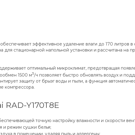
еспечивает эффективное удаление влаги до 170 литров в с
 для стационарной напольной установки и рассчитана на пр
ддерживает оптимальный микроклимат, предотвращая появле
3
ообмен 1500 м
/ч позволяет быстро обновлять воздух и по
антирует защиту от брызг воды и пыли, а функция автомати
ие компрессора.
i RAD-Y170T8E
беспечивающей точную настройку влажности и скорости вен
я и режим сушки белья;
здуха в помещении, удаляя пыль и аллергены;