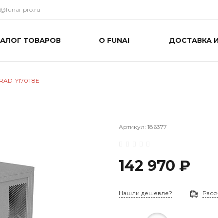
o@funai-pro.ru
ТАЛОГ ТОВАРОВ
О FUNAI
ДОСТАВКА 
 RAD-Y170T8E
Артикул:
186377
142 970 ₽
Нашли дешевле?
Расс