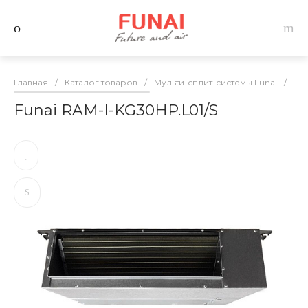
Главная
/
Каталог товаров
/
Мульти-сплит-системы Funai
/
Вну
Funai RAM-I-KG30HP.L01/S