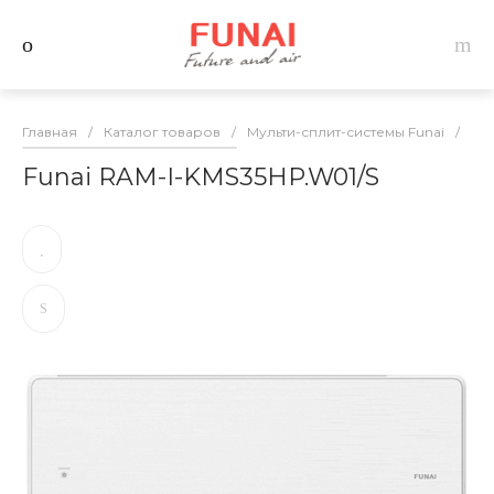
Главная
/
Каталог товаров
/
Мульти-сплит-системы Funai
/
Вну
Funai RAM-I-KMS35HP.W01/S