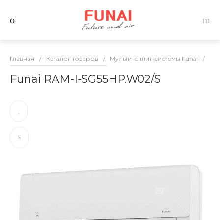
Главная
/
Каталог товаров
/
Мульти-сплит-системы Funai
/
Вну
Funai RAM-I-SG55HP.W02/S