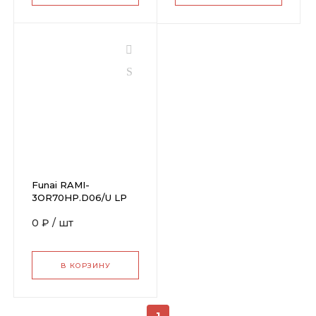
Funai RAMI-
3OR70HP.D06/U LP
0 ₽
/
шт
В КОРЗИНУ
1