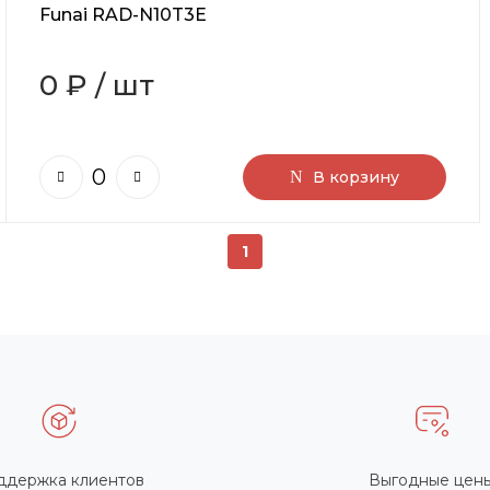
Funai RAD-N10T3E
0 ₽
/
шт
В корзину
1
ддержка клиентов
Выгодные цен