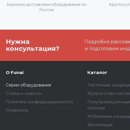
Бережно доставляем оборудование по
Круглосут
России
Нужна
Подробно расскаже
консультация?
и подготовим ин
О Funai
Каталог
Серии оборудования
Настенные кондиц
Статьи и новости
Мульти-сплит-сист
Политика конфиденциальности
Полупромышленные
системы
Реквизиты
Мобильные кондиц
Вентиляция