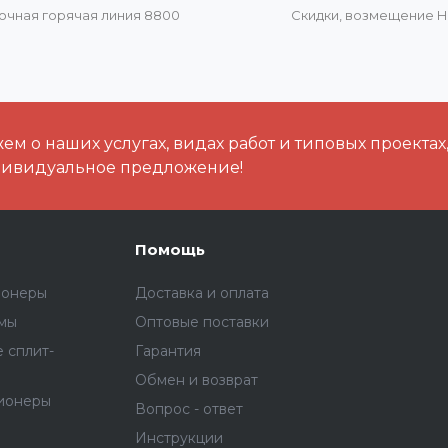
очная горячая линия 8800
Скидки, возмещение 
м о наших услугах, видах работ и типовых проектах
дивидуальное предложение!
Помощь
ионеры
Доставка и оплата
емы
Оптовые поставки
 сплит-
Гарантия
Обмен и возврат
ионеры
Вопрос - ответ
Инструкции