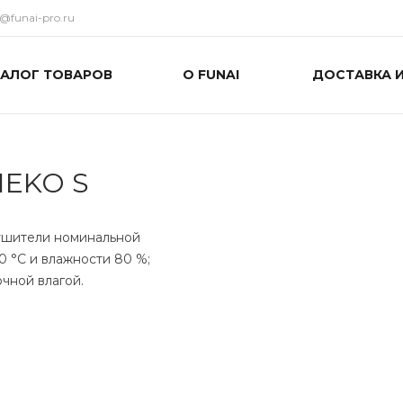
o@funai-pro.ru
ТАЛОГ ТОВАРОВ
О FUNAI
ДОСТАВКА 
NEKO S
ушители номинальной
0 °C и влажности 80 %;
чной влагой.