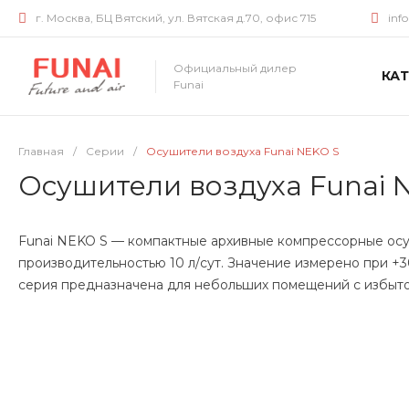
г. Москва, БЦ Вятский, ул. Вятская д.70, офис 715
inf
Официальный дилер
КА
Funai
Главная
/
Серии
/
Осушители воздуха Funai NEKO S
Осушители воздуха Funai 
Funai NEKO S — компактные архивные компрессорные ос
производительностью 10 л/сут. Значение измерено при +3
серия предназначена для небольших помещений с избыто