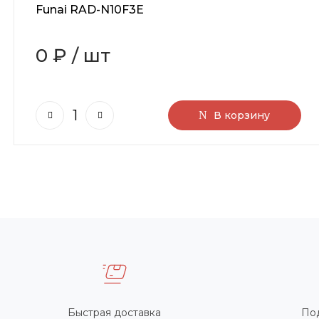
Funai RAD-N10F3E
0 ₽
/
шт
В корзину
Быстрая доставка
По