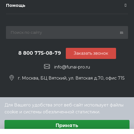
Помощь
8 800 775-08-79
Заказать звонок
info@funai-pro.ru
г. Москва, БЦ Вятский, ул. Вятская д.70, офис 715
Для Вашего удобства этот веб-сайт использует файлы
cookie и системы обезличенной статистики.
Выберите настройки cookie
Принять
Минимальные
Аналитические/Функциональные
© ООО «ТЕХНОКЛИМАТ ИНЖИНИРИНГ», официальный