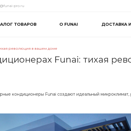
o@funai-pro.ru
ТАЛОГ ТОВАРОВ
О FUNAI
ДОСТАВКА 
тихая революция в вашем доме
иционерах Funai: тихая ре
орные кондиционеры Funai создают идеальный микроклимат,