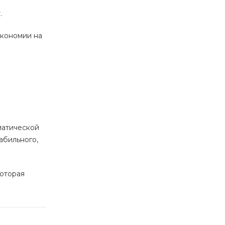
.
экономии на
матической
абильного,
которая