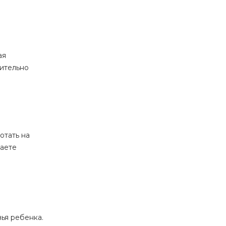
ая
чительно
отать на
чаете
ья ребенка.