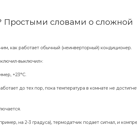
? Простыми словами о сложной
ним, как работает обычный (неинверторный) кондиционер.
включил-выключил»:
мер, +23°C.
ботает до тех пор, пока температура в комнате не достигне
лючается.
имер, на 2-3 градуса), термодатчик подает сигнал, и компр