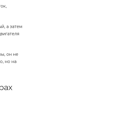
ок,
й, а затем
двигателя
ы, он не
, но на
рах