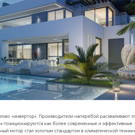
ово «инвертор». Производители наперебой расхваливают э
ом позиционируются как более современные и эффективные. 
ный мотор стал золотым стандартом в климатической техник