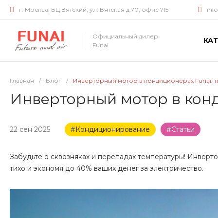
г. Москва, БЦ Вятский, ул. Вятская д.70, офис 715
inf
Официальный дилер
КА
Funai
Главная
/
Блог
/
Инверторный мотор в кондиционерах Funai: 
Инверторный мотор в конд
22 сен 2025
#Кондиционирование
#Статьи
Забудьте о сквозняках и перепадах температуры! Инверт
тихо и экономя до 40% ваших денег за электричество.