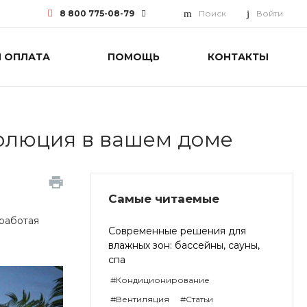
8 800 775-08-79
Поиск
Войти
И ОПЛАТА
ПОМОЩЬ
КОНТАКТЫ
8 800 775-08-79
г. Москва, БЦ Вятский, ул.
Вятская д.70, офис 715
Пн-Пт: 9:30-18:00 Cб-Вс:
Выходной
info@funai-pro.ru
волюция в вашем доме
Самые читаемые
 работая
Современные решения для
влажных зон: бассейны, сауны,
спа
#Кондиционирование
#Вентиляция
#Статьи