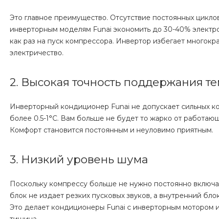
Это главное преимущество. Отсутствие постоянных цикло
инверторным моделям Funai экономить до 30-40% электр
как раз на пуск компрессора. Инвертор избегает многокра
электричество.
2. Высокая точность поддержания т
Инверторный кондиционер Funai не допускает сильных к
более 0.5-1°C. Вам больше не будет то жарко от работаю
Комфорт становится постоянным и неуловимо приятным.
3. Низкий уровень шума
Поскольку компрессу больше не нужно постоянно включат
блок не издает резких пусковых звуков, а внутренний блок
Это делает кондиционеры Funai с инверторным мотором и