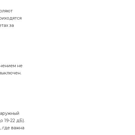
воляют
риходятся
тах за
онением не
 выключен.
Наружный
 19-22 дБ).
, где важна