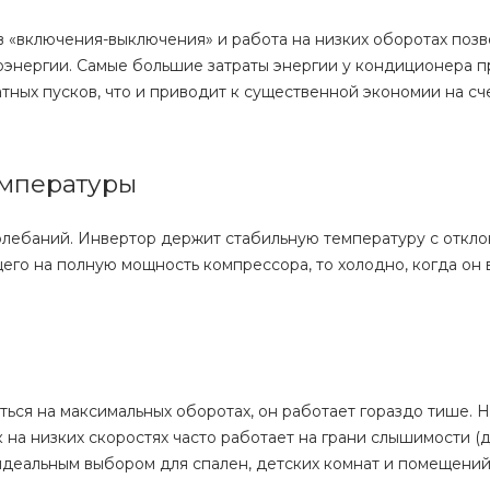
в «включения-выключения» и работа на низких оборотах поз
оэнергии. Самые большие затраты энергии у кондиционера п
тных пусков, что и приводит к существенной экономии на сче
емпературы
олебаний. Инвертор держит стабильную температуру с откл
щего на полную мощность компрессора, то холодно, когда он
ься на максимальных оборотах, он работает гораздо тише. 
 на низких скоростях часто работает на грани слышимости (до
деальным выбором для спален, детских комнат и помещений